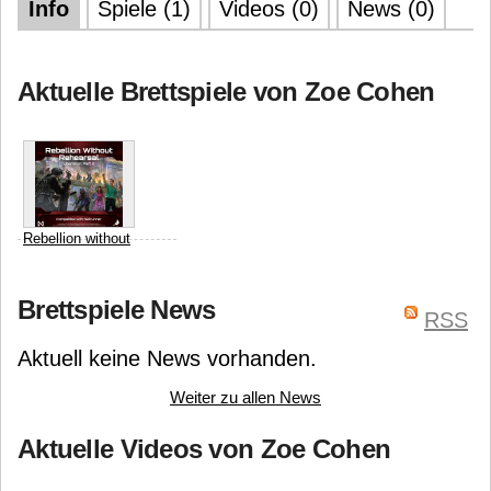
Info
Spiele (1)
Videos (0)
News (0)
Aktuelle Brettspiele von Zoe Cohen
Rebellion without
Rehearsal:
Liberation – Part 2
(fan expansion for
Brettspiele News
RSS
Android: Netrunner)
Aktuell keine News vorhanden.
Julien Chaput
Null Signal
Games
Zoe Cohen
Weiter zu allen News
Aktuelle Videos von Zoe Cohen