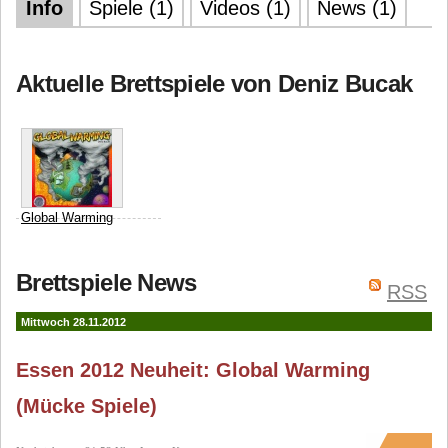
Info
Spiele (1)
Videos (1)
News (1)
Aktuelle Brettspiele von Deniz Bucak
Global Warming
Mücke Spiele
Deniz
Brettspiele News
Bucak
RSS
Mittwoch 28.11.2012
Essen 2012 Neuheit: Global Warming
(Mücke Spiele)