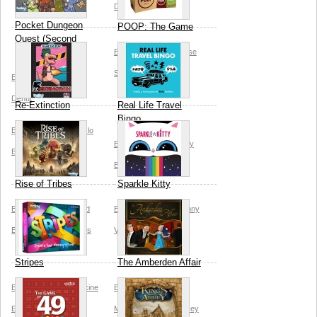
Dehut
Pocket Dungeon
POOP: The Game
Quest (Second
Edition)
Breaking Games
Blaise
Sewell
Breaking Games
Jeff
Dehut
Re-Extinction
Real Life Travel
Bingo
Breaking Games
Razlo
Breaking Games
Andy
Bailey
Breckman
Rise of Tribes
Sparkle Kitty
Breaking Games
Brad
Breaking Games
Manny
Brooks
Sergio Chaves
Vega
Stripes
The Amberden Affair
Breaking Games
Maxine
Breaking Games
Ekl
Michael Domeny
Kelsey