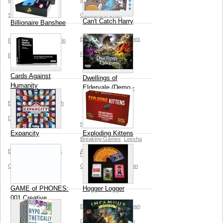
McDonald
Christian
Michael Orion
Strain
Cassandra Orion
Can't Catch Harry
Billionaire Banshee
Breaking Games
James
Breaking Games
Razlo
Rallison
Bailey
Cards Against
Dwellings of
Humanity
Eldervale (Demo -
Spiel erscheint
Breaking Games
Josh
2020)
Dillon
Daniel Dranove
Nathanael Mortensen
Expancity
Exploding Kittens
Breaking Games
Leesha
Breaking Games
Alex
Asmodee
Breaking
Hannigan
Cutler
Coen Pohl
Games
Matthew Inman
GAME of PHONES:
Hogger Logger
001 Creative
Breaking Games
Shawn
(Erweiterung)
Duenas
Ryan Shapiro