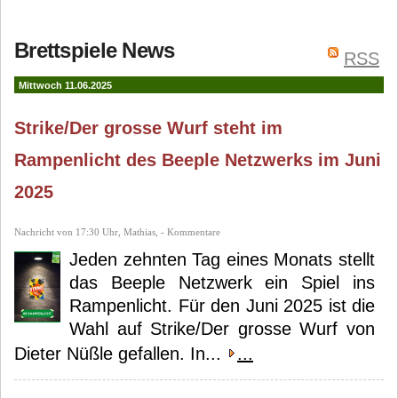
Ravensburger
Franz
Brettspiele News
Vohwinkel
Dieter Nüßle
RSS
Mittwoch 11.06.2025
Strike/Der grosse Wurf steht im
Rampenlicht des Beeple Netzwerks im Juni
2025
Nachricht von 17:30 Uhr, Mathias, - Kommentare
Jeden zehnten Tag eines Monats stellt
das Beeple Netzwerk ein Spiel ins
Rampenlicht. Für den Juni 2025 ist die
Wahl auf Strike/Der grosse Wurf von
Dieter Nüßle gefallen. In...
...