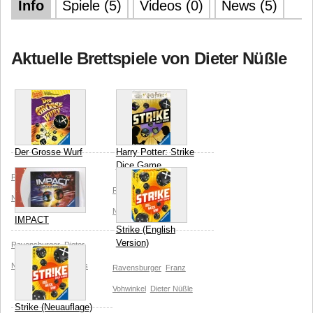
Info
Spiele (5)
Videos (0)
News (5)
Aktuelle Brettspiele von Dieter Nüßle
Der Grosse Wurf
Harry Potter: Strike
Dice Game
Ravensburger
Dieter
Ravensburger
Dieter
Nüßle
Nüßle
IMPACT
Strike (English
Version)
Ravensburger
Dieter
Nüßle
Agence Cactus
Ravensburger
Franz
Vohwinkel
Dieter Nüßle
Strike (Neuauflage)