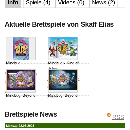
Info
Spiele (4)
Videos (0)
News (2)
Aktuelle Brettspiele von Skaff Elias
Mindbug
Mindbug x King of
Tokyo
Richard Garfield
Denis
Richard Garfield
Denis
Martynets
Nerdlab
Martynets
Nerdlab
Games
Mindbug: Beyond
Mindbug: Beyond
Games
Eternity
Evolution
Richard Garfield
Denis
Richard Garfield
Denis
Brettspiele News
RSS
Martynets
Nerdlab
Martynets
Nerdlab
Montag 22.05.2023
Games
Games