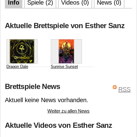
Info
Spiele (2)
Videos (0)
News (0)
Aktuelle Brettspiele von Esther Sanz
Dragon Dale
Sunrise Sunset
Corax-Games (B-Rex)
Tomoki Motohashi
Perro
Brettspiele News
Mehdi Merrouche
Peter
Loko Games
Esther
RSS
Kuhn
Sanz
Aktuell keine News vorhanden.
Weiter zu allen News
Aktuelle Videos von Esther Sanz