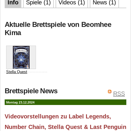
Info
Spiele (1)
Videos (1)
News (1)
Aktuelle Brettspiele von Beomhee
Kima
Stella Quest
Korea Boardgames co.,
Brettspiele News
Ltd.
Beomhee Kima
RSS
Montag 23.12.2024
Videovorstellungen zu Label Legends,
Number Chain, Stella Quest & Last Penguin