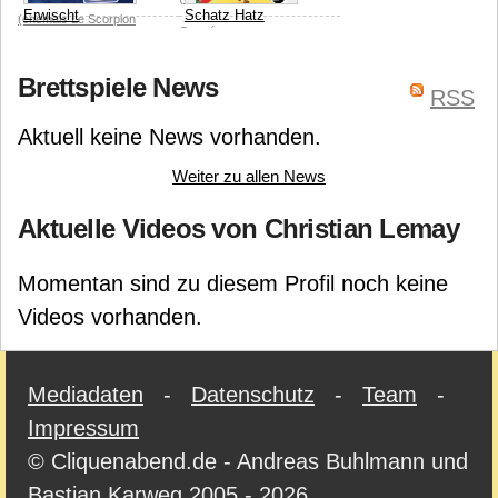
Erwischt
Schatz Hatz
(ehemals Le Scorpion
Gagné
Masqué)
Cocktail Games
Asmodee
Christian
Brettspiele News
Christian Lemay
Lemay
Scorpion Masqué
RSS
Heidelberger Spieleverlag
(ehemals Le Scorpion
Aktuell keine News vorhanden.
(HDS)
Masqué)
Weiter zu allen News
Aktuelle Videos von Christian Lemay
Momentan sind zu diesem Profil noch keine
Videos vorhanden.
Mediadaten
-
Datenschutz
-
Team
-
Impressum
© Cliquenabend.de - Andreas Buhlmann und
Bastian Karweg 2005 - 2026