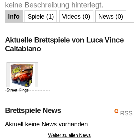
keine Beschreibung hinterlegt.
Info
Spiele (1)
Videos (0)
News (0)
Aktuelle Brettspiele von Luca Vince
Caltabiano
Street Kings
BOARD TO DEATH
Brettspiele News
Luca Vince Caltabiano
RSS
Aktuell keine News vorhanden.
Weiter zu allen News