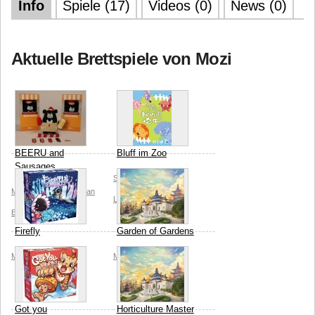
Info
Spiele (17)
Videos (0)
News (0)
Aktuelle Brettspiele von Mozi
BEERU and
Bluff im Zoo
Sausages
Swan Panasia
Bono
Mozi
Yang Ming
Taiwan
Light
Mozi
Bar Studio
Firefly
Garden of Gardens
Mozi
Mozi
Lin Yen-Kuang
Got you
Horticulture Master