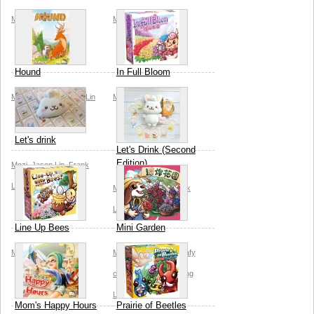
Mozi
Mozi
Lin Yen-Kuang
Hound
In Full Bloom
Mozi
Jason Lin
Shin Lin
Mozi
Let's drink
Let's Drink (Second
Edition)
Mozi
Jason Lin
Frank
Liu
Mozi
Jason Lin
Frank
Liu
Line Up Bees
Mini Garden
Mozi
Mozi
Rolling green leafy
creative studio
An-Ping
Liu
Mom's Happy Hours
Prairie of Beetles