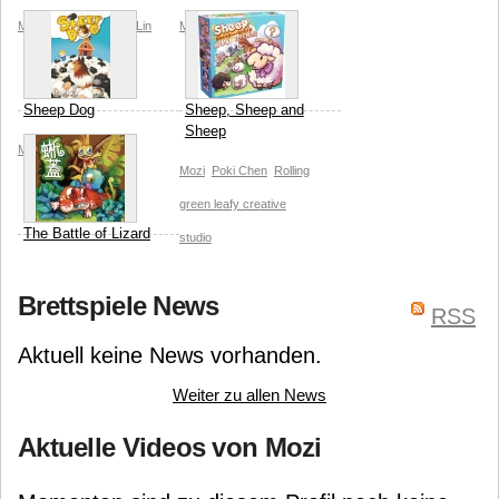
Mozi
Jason Lin
Shin Lin
Mozi
Ming Zhe Chen
Sheep Dog
Sheep, Sheep and
Sheep
Mozi
Mozi
Poki Chen
Rolling
green leafy creative
The Battle of Lizard
studio
Mozi
Rolling green leafy
Brettspiele News
creative studio
Pin Chen
RSS
Aktuell keine News vorhanden.
Weiter zu allen News
Aktuelle Videos von Mozi