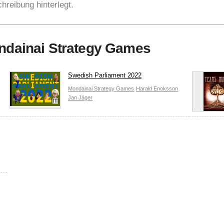
hreibung hinterlegt.
ondainai Strategy Games
Swedish Parliament 2022
Mondainai Strategy Games
Harald Enoksson
Jan Jäger