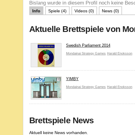
Bislang wurde in diesem Profil noch keine Besc
Info
Spiele (4)
Videos (0)
News (0)
Aktuelle Brettspiele von M
Swedish Parliament 2014
Mondainai Strategy Games
Harald Enoksson
YIMBY
Mondainai Strategy Games
Harald Enoksson
Brettspiele News
Aktuell keine News vorhanden.