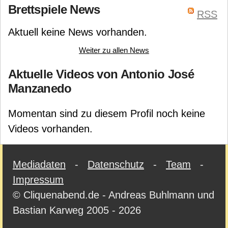
Henning Ludvigsen
Brettspiele News
Eric M. Lang
RSS
Adrian Smith
Marrow
Aktuell keine News vorhanden.
Production
Weiter zu allen News
Aktuelle Videos von Antonio José
Manzanedo
Momentan sind zu diesem Profil noch keine
Videos vorhanden.
Mediadaten
-
Datenschutz
-
Team
-
Impressum
© Cliquenabend.de - Andreas Buhlmann und
Bastian Karweg 2005 - 2026