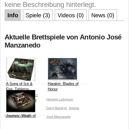
keine Beschreibung hinterlegt.
Info
Spiele (3)
Videos (0)
News (0)
Aktuelle Brettspiele von Antonio José
Manzanedo
A Song of Ice &
Harakiri: Blades of
Fire: Tabletop
Honor
Miniatures Game –
Henning Ludvigsen
Stark vs Lannister
Starter Set
Daryl Mandryk
Antonio
Journey: Wrath of
Henning Ludvigsen
José Manzanedo
Demons
Giovanna BC Guimarães