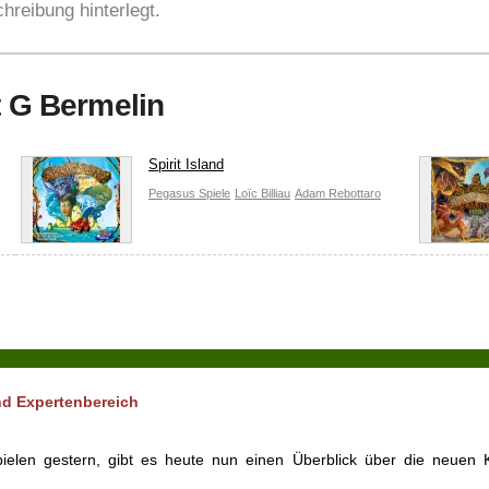
hreibung hinterlegt.
t G Bermelin
Spirit Island
Pegasus Spiele
Loïc Billiau
Adam Rebottaro
nd Expertenbereich
ielen gestern, gibt es heute nun einen Überblick über die neuen 