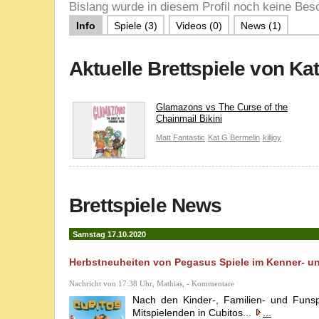
Bislang wurde in diesem Profil noch keine Besc
Info
Spiele (3)
Videos (0)
News (1)
Aktuelle Brettspiele von Ka
Glamazons vs The Curse of the
Chainmail Bikini
Matt Fantastic
Kat G Bermelin
killjoy
Brettspiele News
Samstag 17.10.2020
Herbstneuheiten von Pegasus Spiele im Kenner- u
Nachricht von 17:38 Uhr, Mathias, - Kommentare
Nach den Kinder-, Familien- und Funsp
Mitspielenden in Cubitos...
...