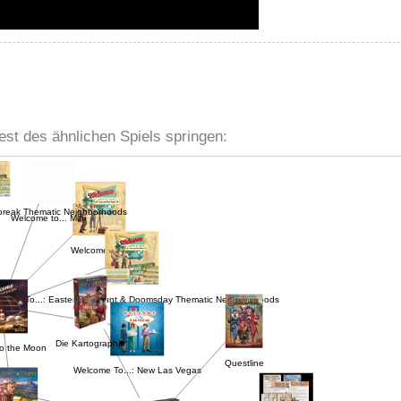
est des ähnlichen Spiels springen:
reak Thematic Neighborhoods
Welcome to... Mini
Welcome to...
ome To...: Easter Egg Hunt & Doomsday Thematic Neighborhoods
o the Moon
Die Kartographin
Questline
Welcome To...: New Las Vegas