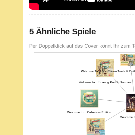
5 Ähnliche Spiele
Per Doppelklick auf das Cover könnt Ihr zum T
Welcome To...: Ice Cream Truck & Outb
Welcome to... Scoring Pad & Goodies
Welc
Welcome to... Collectors Edition
Welcome t