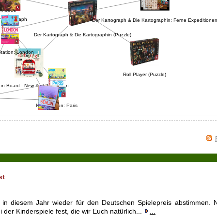
orhoods
Der Kartograph
Der Kartograph & Die Kartographin: Ferne Expeditio
Der Kartograph & Die Kartographin (Puzzle)
 Station: London
Roll Player (Puzzle)
 on Board - New York & London
Next Station: Paris
Next Station Berlin
st
in diesem Jahr wieder für den Deutschen Spielepreis abstimmen. 
der Kinderspiele fest, die wir Euch natürlich...
...