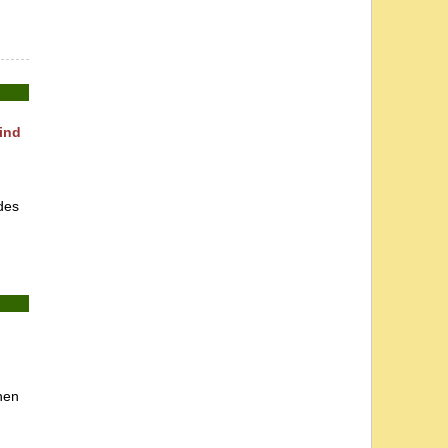
ind
des
hen