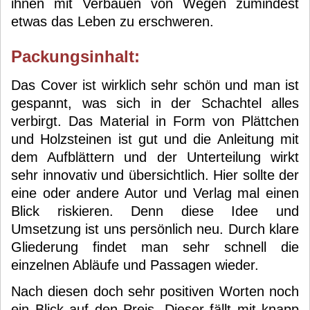
ihnen mit Verbauen von Wegen zumindest
etwas das Leben zu erschweren.
Packungsinhalt:
Das Cover ist wirklich sehr schön und man ist
gespannt, was sich in der Schachtel alles
verbirgt. Das Material in Form von Plättchen
und Holzsteinen ist gut und die Anleitung mit
dem Aufblättern und der Unterteilung wirkt
sehr innovativ und übersichtlich. Hier sollte der
eine oder andere Autor und Verlag mal einen
Blick riskieren. Denn diese Idee und
Umsetzung ist uns persönlich neu. Durch klare
Gliederung findet man sehr schnell die
einzelnen Abläufe und Passagen wieder.
Nach diesen doch sehr positiven Worten noch
ein Blick auf den Preis. Dieser fällt mit knapp