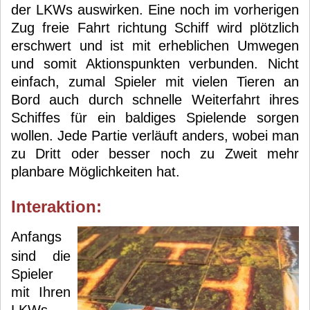
der LKWs auswirken. Eine noch im vorherigen
Zug freie Fahrt richtung Schiff wird plötzlich
erschwert und ist mit erheblichen Umwegen
und somit Aktionspunkten verbunden. Nicht
einfach, zumal Spieler mit vielen Tieren an
Bord auch durch schnelle Weiterfahrt ihres
Schiffes für ein baldiges Spielende sorgen
wollen. Jede Partie verläuft anders, wobei man
zu Dritt oder besser noch zu Zweit mehr
planbare Möglichkeiten hat.
Interaktion:
Anfangs
sind die
Spieler
mit Ihren