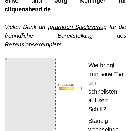
Silke und Jörg Köninger für
cliquenabend.de
Vielen Dank an
Igramoon Spieleverlag
für die
freundliche Bereitstellung des
Rezensionsexemplars.
Wie bringt
man eine Tier
am
STRATEGIE
schnellsten
auf sein
Schiff?
Ständig
wechselnde