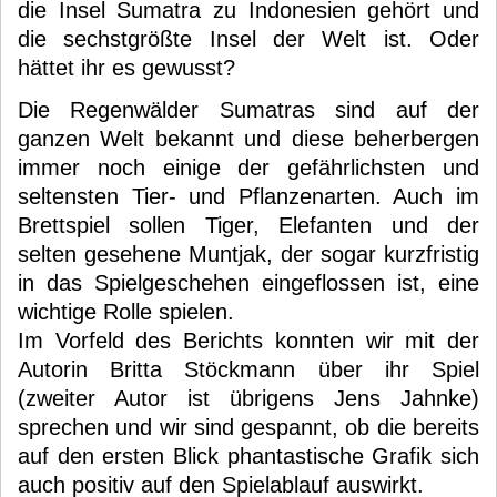
die Insel Sumatra zu Indonesien gehört und
die sechstgrößte Insel der Welt ist. Oder
hättet ihr es gewusst?
Die Regenwälder Sumatras sind auf der
ganzen Welt bekannt und diese beherbergen
immer noch einige der gefährlichsten und
seltensten Tier- und Pflanzenarten. Auch im
Brettspiel sollen Tiger, Elefanten und der
selten gesehene Muntjak, der sogar kurzfristig
in das Spielgeschehen eingeflossen ist, eine
wichtige Rolle spielen.
Im Vorfeld des Berichts konnten wir mit der
Autorin Britta Stöckmann über ihr Spiel
(zweiter Autor ist übrigens Jens Jahnke)
sprechen und wir sind gespannt, ob die bereits
auf den ersten Blick phantastische Grafik sich
auch positiv auf den Spielablauf auswirkt.