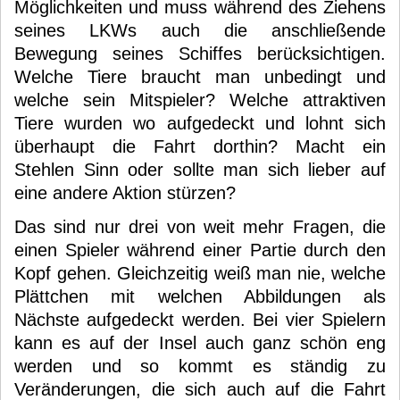
Möglichkeiten und muss während des Ziehens
seines LKWs auch die anschließende
Bewegung seines Schiffes berücksichtigen.
Welche Tiere braucht man unbedingt und
welche sein Mitspieler? Welche attraktiven
Tiere wurden wo aufgedeckt und lohnt sich
überhaupt die Fahrt dorthin? Macht ein
Stehlen Sinn oder sollte man sich lieber auf
eine andere Aktion stürzen?
Das sind nur drei von weit mehr Fragen, die
einen Spieler während einer Partie durch den
Kopf gehen. Gleichzeitig weiß man nie, welche
Plättchen mit welchen Abbildungen als
Nächste aufgedeckt werden. Bei vier Spielern
kann es auf der Insel auch ganz schön eng
werden und so kommt es ständig zu
Veränderungen, die sich auch auf die Fahrt