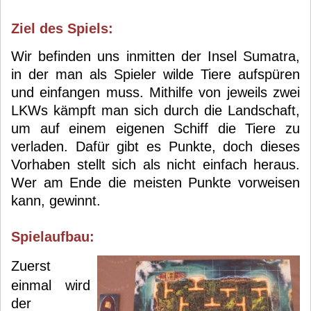
Ziel des Spiels:
Wir befinden uns inmitten der Insel Sumatra,
in der man als Spieler wilde Tiere aufspüren
und einfangen muss. Mithilfe von jeweils zwei
LKWs kämpft man sich durch die Landschaft,
um auf einem eigenen Schiff die Tiere zu
verladen. Dafür gibt es Punkte, doch dieses
Vorhaben stellt sich als nicht einfach heraus.
Wer am Ende die meisten Punkte vorweisen
kann, gewinnt.
Spielaufbau:
Zuerst
einmal wird
der