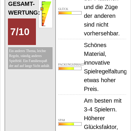
GESAMT-
und die Züge
GLÜCK
WERTUNG:
der anderen
sind nicht
7
/
10
vorhersehbar.
Schönes
Ein anderes Thema, leichte
Material,
Regeln, ständig anderes
Spielfeld. Ein Familienspaß
innovative
PACKUNGSINHALT
der auf auf lange Sicht anhält.
Spielregelfaltung
etwas hoher
Preis.
Am besten mit
3-4 Spielern.
Höherer
SPAß
Glücksfaktor,