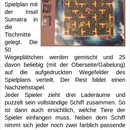
Spielplan mit
der Insel
Sumatra in
die
Tischmitte
gelegt. Die
50
Wegeplättchen werden gemischt und 25
davon beliebig (mit der Oberseite/Gabelung)
auf die aufgedruckten Wegefelder des
Spielplans verteilt. Der Rest bildet einen
Nachziehstapel.
Jeder Spieler zieht drei Laderäume und
puzzelt sein vollständige Schiff zusammen. So
ist dann auch ersichtlich, welche Tiere der
Spieler einfangen muss. Neben dem Schiff
nimmt sich jeder noch zwei farblich passende