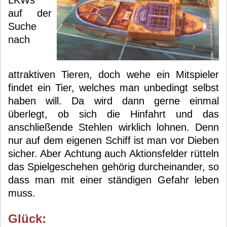
LKWs
auf der
Suche
nach
attraktiven Tieren, doch wehe ein Mitspieler
findet ein Tier, welches man unbedingt selbst
haben will. Da wird dann gerne einmal
überlegt, ob sich die Hinfahrt und das
anschließende Stehlen wirklich lohnen. Denn
nur auf dem eigenen Schiff ist man vor Dieben
sicher. Aber Achtung auch Aktionsfelder rütteln
das Spielgeschehen gehörig durcheinander, so
dass man mit einer ständigen Gefahr leben
muss.
Glück: