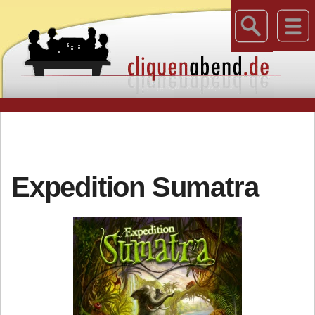
Expedition Sumatra