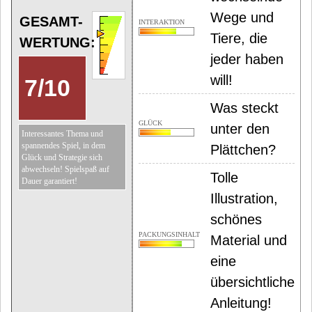
Wege und
GESAMT-
INTERAKTION
Tiere, die
WERTUNG:
jeder haben
will!
7
/
10
Was steckt
GLÜCK
unter den
Interessantes Thema und
spannendes Spiel, in dem
Plättchen?
Glück und Strategie sich
abwechseln! Spielspaß auf
Tolle
Dauer garantiert!
Illustration,
schönes
PACKUNGSINHALT
Material und
eine
übersichtliche
Anleitung!