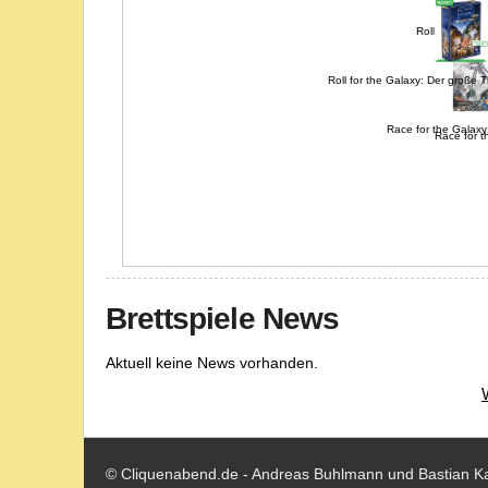
Roll for the G
Roll for the Galaxy: Der große 
Race for the Galaxy
Race for t
Race f
Brettspiele News
Aktuell keine News vorhanden.
© Cliquenabend.de - Andreas Buhlmann und Bastian K