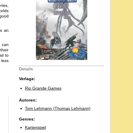
ries,
orlds
 good
es an
s can
their
il to
 less
Details
Verlage:
Rio Grande Games
Autoren:
Tom Lehmann (Thomas Lehmann)
Genres:
Kartenspiel