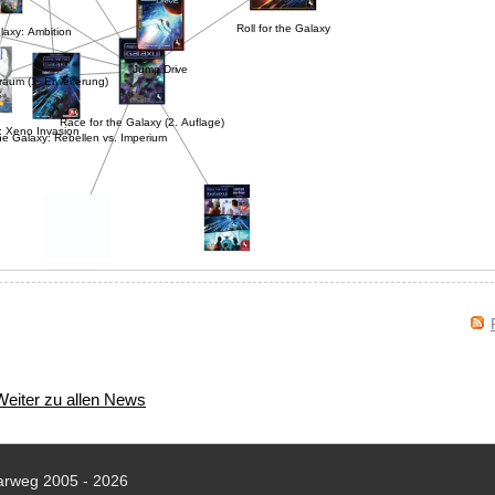
Roll for the Galaxy
alaxy: Ambition
Jump Drive
Traum (1. Erweiterung)
Race for the Galaxy (2. Auflage)
: Xeno Invasion
he Galaxy: Rebellen vs. Imperium
Race for the Galaxy: Spiel mit dem Feuer
or the Galaxy: Alien Artifacts (deutsch)
Weiter zu allen News
arweg 2005 - 2026