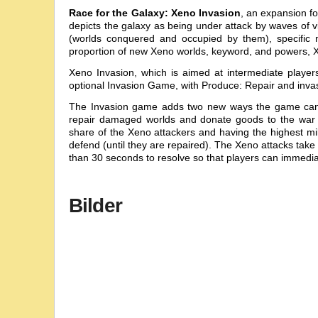
Race for the Galaxy: Xeno Invasion
, an expansion f
depicts the galaxy as being under attack by waves of 
(worlds conquered and occupied by them), specific
proportion of new Xeno worlds, keyword, and powers,
X
Xeno Invasion
, which is aimed at intermediate playe
optional Invasion Game, with Produce: Repair and invas
The Invasion game adds two new ways the game can en
repair damaged worlds and donate goods to the war e
share of the Xeno attackers and having the highest mil
defend (until they are repaired). The Xeno attacks take 
than 30 seconds to resolve so that players can immediate
Bilder