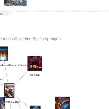
handen.
est des ähnlichen Spiels springen:
Artifacts (Deutsche Version 2013?)
Ad Astra
urm
ace for the Galaxy