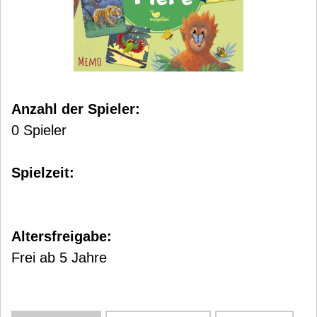
Anzahl der Spieler:
0 Spieler
Spielzeit:
Altersfreigabe:
Frei ab 5 Jahre