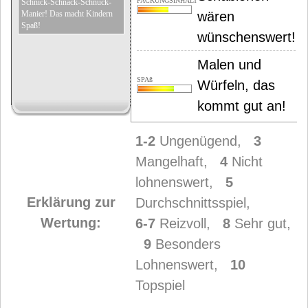
PACKUNGSINHALT
Schnick-Schnack-Schnuck-
Manier! Das macht Kindern
wären
Spaß!
wünschenswert!
Malen und
SPAß
Würfeln, das
kommt gut an!
1-2
Ungenügend,
3
Mangelhaft,
4
Nicht
lohnenswert,
5
Erklärung zur
Durchschnittsspiel,
Wertung:
6-7
Reizvoll,
8
Sehr gut,
9
Besonders
Lohnenswert,
10
Topspiel