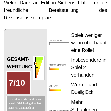
Vielen Dank an
Edition Siebenschläfer
für die
freundliche Bereitstellung des
Rezensionsexemplars.
Spielt weniger
STRATEGIE
wenn überhaupt
eine Rolle!
GESAMT-
Insbesondere in
WERTUNG:
INTERAKTION
Spiel 2
vorhanden!
7
/
10
Würfel- und
GLÜCK
Duellglück!
Es wird gewürfelt und es wird
Mehr
gemalt. Gleichzeitig duelliert
man sich dann noch in
Schablonen