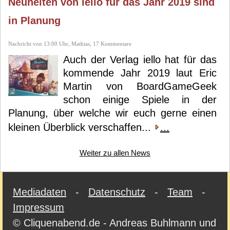
Neuheiten von iello für das Jahr 2019 sind
in Planung
Nachricht von 13:00 Uhr, Mathias, 17 Kommentare
Auch der Verlag iello hat für das
kommende Jahr 2019 laut Eric
Martin von BoardGameGeek
schon einige Spiele in der
Planung, über welche wir euch gerne einen
kleinen Überblick verschaffen...
...
Weiter zu allen News
Mediadaten
-
Datenschutz
-
Team
-
Impressum
© Cliquenabend.de - Andreas Buhlmann und