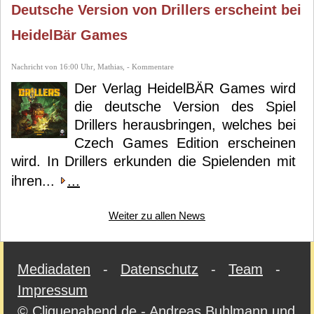
Deutsche Version von Drillers erscheint bei
HeidelBär Games
Nachricht von 16:00 Uhr, Mathias, - Kommentare
Der Verlag HeidelBÄR Games wird
die deutsche Version des Spiel
Drillers herausbringen, welches bei
Czech Games Edition erscheinen
wird. In Drillers erkunden die Spielenden mit
ihren...
...
Weiter zu allen News
Mediadaten
-
Datenschutz
-
Team
-
Impressum
© Cliquenabend.de - Andreas Buhlmann und