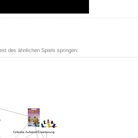
est des ähnlichen Spiels springen:
x
Celestia Aufwind-Erweiterung