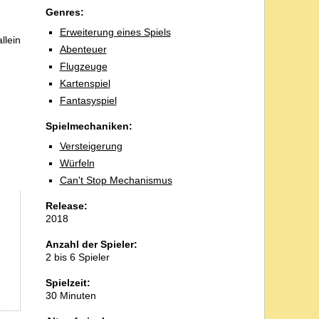
Genres:
Erweiterung eines Spiels
llein
Abenteuer
Flugzeuge
Kartenspiel
Fantasyspiel
Spielmechaniken:
Versteigerung
Würfeln
Can't Stop Mechanismus
Release:
2018
Anzahl der Spieler:
2 bis 6 Spieler
Spielzeit:
30 Minuten