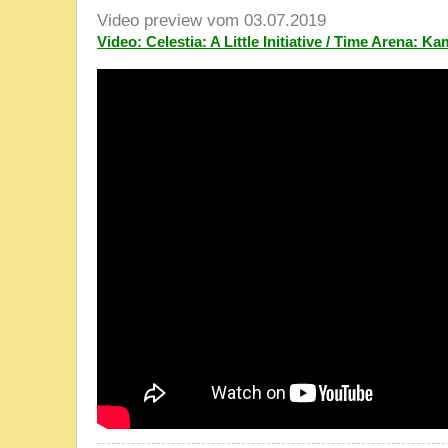
Video preview vom 03.07.2019
Video: Celestia: A Little Initiative / Time Arena: 