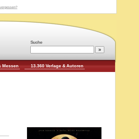
vergessen?
Suche
& Messen
13.360 Verlage & Autoren