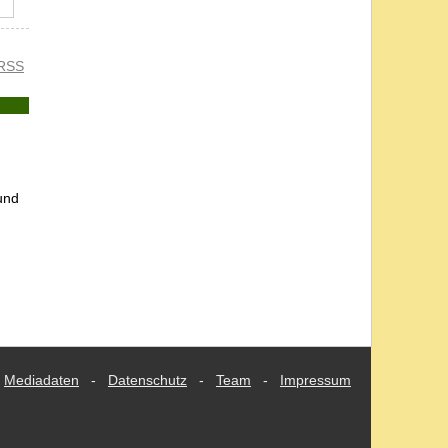
RSS
und
Mediadaten
-
Datenschutz
-
Team
-
Impressum