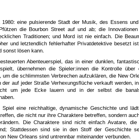
 1980: eine pulsierende Stadt der Musik, des Essens und
Pfützen die Bourbon Street auf und ab; die Innovationen
ecklichen Traditionen; und Mord ist nie einfach. Die Beau
oher und letztendlich fehlerhafter Privatdetektive besetzt ist
nd sonst lösen kann.
esteuerten Abenteuerspiel, das in einer dunklen, fantastis
ielt, übernehmen die Spieler:innen die Kontrolle über 
e, um die schlimmsten Verbrechen aufzuklären, die New Orl
in der auf jeder Straße Verhexungsflüche verkauft werden, in
acht um jede Ecke lauern und in der selbst die banal
haben.
Spiel eine reichhaltige, dynamische Geschichte und lädt
reffen, die nicht nur ihre Charaktere betreffen, sondern auch
rändern. Die Charaktere sind nicht einfach Avatare, die
nd; Stattdessen sind sie in den Stoff der Geschichte se
von New Orleans sind untrennbar miteinander verbunden.