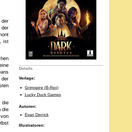
 der
 der
mont
, ist
chen
eine
Details
eans
Verlage:
 der
sten
Grimspire (B-Rex)
Lucky Duck Games
 die
Autoren:
 die
Evan Derrick
 von
lbst
Illustratoren: