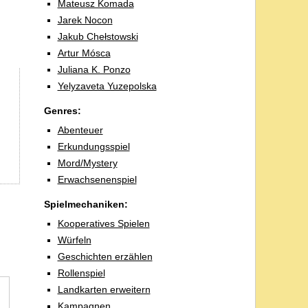
Mateusz Komada
Jarek Nocon
Jakub Chełstowski
Artur Mósca
Juliana K. Ponzo
Yelyzaveta Yuzepolska
Genres:
Abenteuer
Erkundungsspiel
Mord/Mystery
Erwachsenenspiel
Spielmechaniken:
Kooperatives Spielen
Würfeln
Geschichten erzählen
Rollenspiel
Landkarten erweitern
Kampagnen