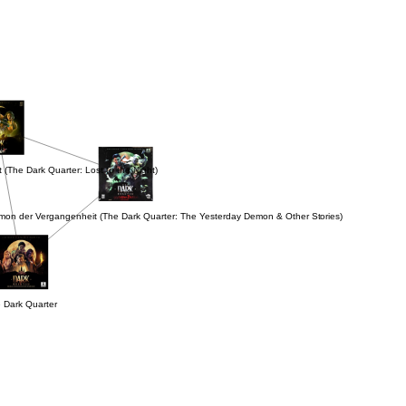
 (The Dark Quarter: Lost to the Night)
mon der Vergangenheit (The Dark Quarter: The Yesterday Demon & Other Stories)
 Dark Quarter