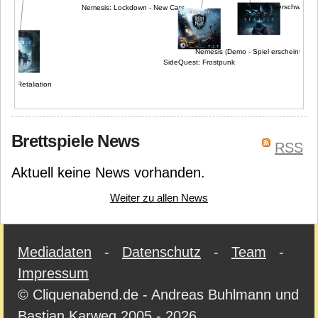
Nemesis: Verschwiege
Nemesis: Lockdown - New Cats
Nemesis (Demo - Spiel erscheint 201
SideQuest: Frostpunk
is: Retaliation
Brettspiele News
RSS
Aktuell keine News vorhanden.
Weiter zu allen News
Mediadaten
-
Datenschutz
-
Team
-
Impressum
© Cliquenabend.de - Andreas Buhlmann und
Bastian Karweg 2005 - 2026