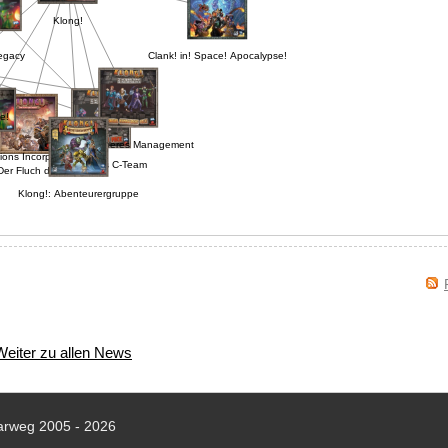
Klong!
egacy
Clank! in! Space! Apocalypse!
e!
Klong! Oberes Management
tions Incorporated
Klong!: Das C-Team
Der Fluch der Mumie
Klong!: Abenteurergruppe
Weiter zu allen News
arweg 2005 - 2026