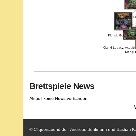
Klong! L
Klong!: Gold & Seid
Clank! Legacy: Acquisi
Klong! 
Brettspiele News
Aktuell keine News vorhanden.
© Cliquenabend.de - Andreas Buhlmann und Bastian K