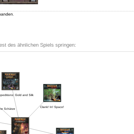
handen.
est des ähnlichen Spiels springen:
xpeditions: Gold and Silk
Clank! In! Space!
ene Schätze
lords