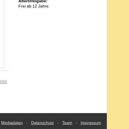
Altersfreigabe:
Frei ab 12 Jahre
RSS
Mediadaten
-
Datenschutz
-
Team
-
Impressum