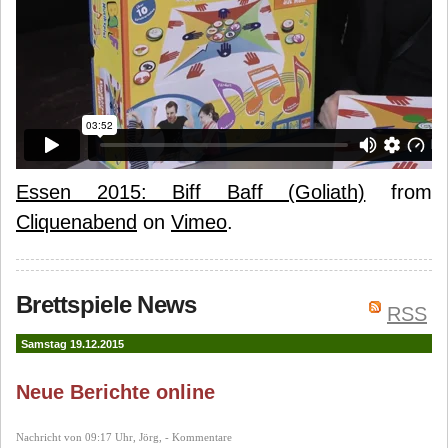
Essen 2015: Biff Baff (Goliath)
from
Cliquenabend
on
Vimeo
.
Brettspiele News
RSS
Samstag 19.12.2015
Neue Berichte online
Nachricht von 09:17 Uhr, Jörg, - Kommentare