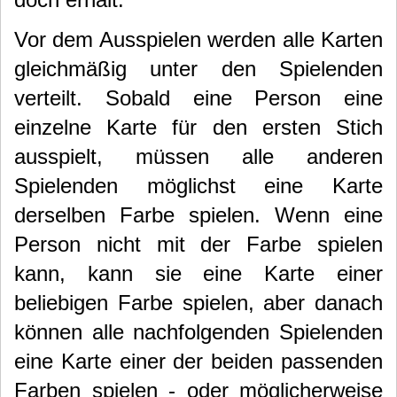
Vor dem Ausspielen werden alle Karten
gleichmäßig unter den Spielenden
verteilt. Sobald eine Person eine
einzelne Karte für den ersten Stich
ausspielt, müssen alle anderen
Spielenden möglichst eine Karte
derselben Farbe spielen. Wenn eine
Person nicht mit der Farbe spielen
kann, kann sie eine Karte einer
beliebigen Farbe spielen, aber danach
können alle nachfolgenden Spielenden
eine Karte einer der beiden passenden
Farben spielen - oder möglicherweise