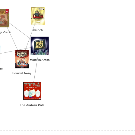
Crunch
ry Prank
Mord im Arosa
rm
Squirrel Away
The Arabian Pots