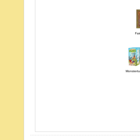
Fai
Monstertu