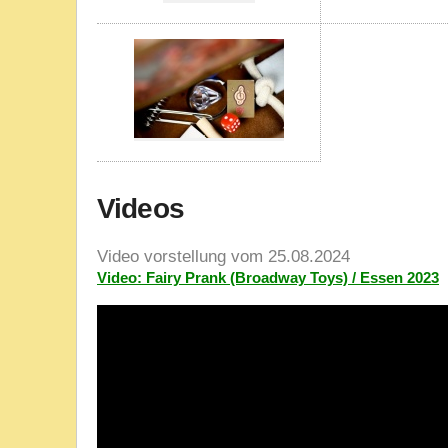
Videos
Video vorstellung vom 25.08.2024
Video: Fairy Prank (Broadway Toys) / Essen 2023