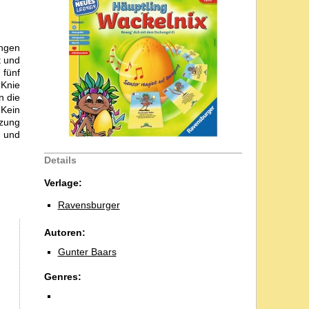
ungen
t und
 fünf
 Knie
n die
 Kein
tzung
- und
Details
Verlage:
Ravensburger
Autoren:
Gunter Baars
Genres: