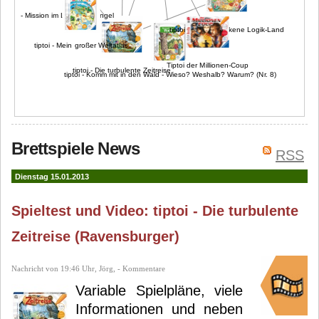
tiptoi - Mission im Lese-Dschungel
tiptoi - Das versunkene Logik-Land
tiptoi - Mein großer Weltatlas
Tiptoi der Millionen-Coup
tiptoi - Die turbulente Zeitreise
tiptoi - Komm mit in den Wald - Wieso? Weshalb? Warum? (Nr. 8)
Brettspiele News
RSS
Dienstag 15.01.2013
Spieltest und Video: tiptoi - Die turbulente
Zeitreise (Ravensburger)
Nachricht von 19:46 Uhr, Jörg, - Kommentare
Variable Spielpläne, viele
Informationen und neben