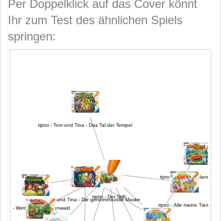
Per Doppelklick auf das Cover könnt
Ihr zum Test des ähnlichen Spiels
springen:
tiptoi - Tom und Tina - Das Tal der Tempel
tiptoi - In Deutschland 
tiptoi - Der Stift
tiptoi - Tom und Tina - Die geheimnisvolle Maske
tiptoi - Alle meine Tiere
tiptoi - Wettstreit im Hexenwald