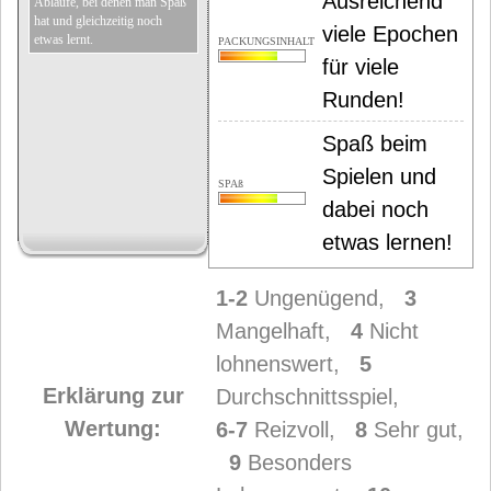
Ausreichend
Abläufe, bei denen man Spaß
hat und gleichzeitig noch
viele Epochen
etwas lernt.
PACKUNGSINHALT
für viele
Runden!
Spaß beim
Spielen und
SPAß
dabei noch
etwas lernen!
1-2
Ungenügend,
3
Mangelhaft,
4
Nicht
lohnenswert,
5
Erklärung zur
Durchschnittsspiel,
Wertung:
6-7
Reizvoll,
8
Sehr gut,
9
Besonders