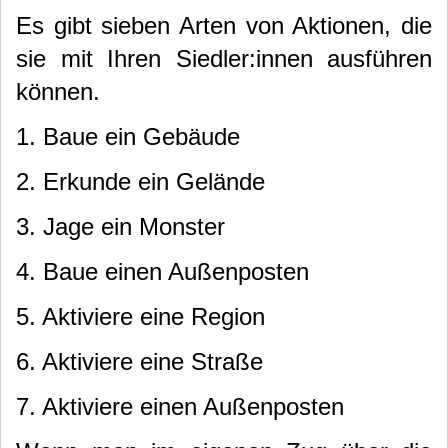
Es gibt sieben Arten von Aktionen, die
sie mit Ihren Siedler:innen ausführen
können.
1. Baue ein Gebäude
2. Erkunde ein Gelände
3. Jage ein Monster
4. Baue einen Außenposten
5. Aktiviere eine Region
6. Aktiviere eine Straße
7. Aktiviere einen Außenposten