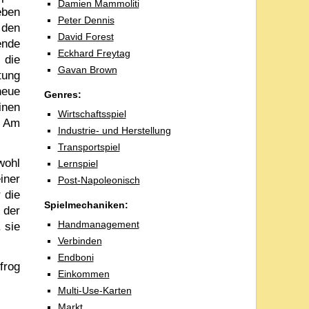
Damien Mammoliti
eben
Peter Dennis
 den
David Forest
ende
Eckhard Freytag
 die
Gavan Brown
tung
neue
Genres:
inen
Wirtschaftsspiel
. Am
Industrie- und Herstellung
Transportspiel
wohl
Lernspiel
iner
Post-Napoleonisch
 die
Spielmechaniken:
 der
Handmanagement
 sie
Verbinden
Endboni
frog
Einkommen
Multi-Use-Karten
Markt