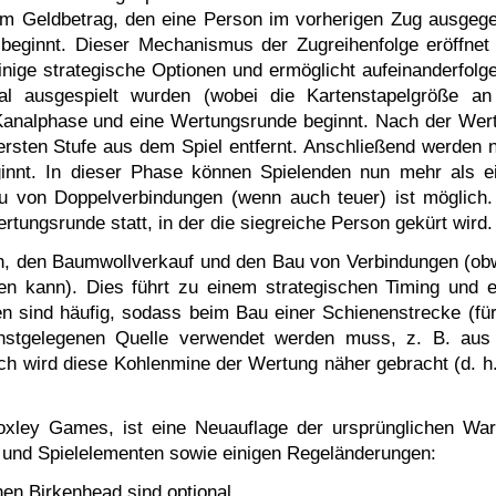
dem Geldbetrag, den eine Person im vorherigen Zug ausgeg
 beginnt. Dieser Mechanismus der Zugreihenfolge eröffnet
inige strategische Optionen und ermöglicht aufeinanderfolg
 ausgespielt wurden (wobei die Kartenstapelgröße an
 Kanalphase und eine Wertungsrunde beginnt. Nach der Wer
tersten Stufe aus dem Spiel entfernt. Anschließend werden 
ginnt. In dieser Phase können Spielenden nun mehr als e
au von Doppelverbindungen (wenn auch teuer) ist möglich
tungsrunde statt, in der die siegreiche Person gekürt wird.
en, den Baumwollverkauf und den Bau von Verbindungen (ob
n kann). Dies führt zu einem strategischen Timing und e
 sind häufig, sodass beim Bau einer Schienenstrecke (für
chstgelegenen Quelle verwendet werden muss, z. B. aus
h wird diese Kohlenmine der Wertung näher gebracht (d. h.
xley Games, ist eine Neuauflage der ursprünglichen War
 und Spielelementen sowie einigen Regeländerungen:
hen Birkenhead sind optional.