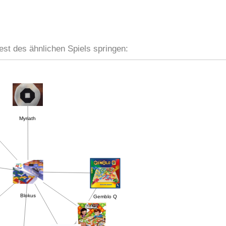
est des ähnlichen Spiels springen:
Myriath
Gemblo Q
Blokus