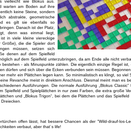
 vielleicht wie Blokus aus.
und warten am Boden auf ihre
ntlich keine Steine, sondern
ich abstrakte, geometrische
nd es gilt sie ebenfalls so
bringen. Danach ist der Platz,
gt, denn was einmal liegt,
st in viele kleine viereckige
r Größe), die die Spieler dort
bringen müssen, setzen sich
ße denen auf dem Spielfeld
e möglich auf dem Spielfeld unterzubringen, da am Ende alle nicht verb
 bestehen - als Minuspunkte zählen. Die eigentlich einzige Regel ist,
ühren dürfen und sich über die Ecken verbunden sein müssen. Begonnen
ner mehr ein Plättchen legen kann. So minimalistisch es klingt, so viel
gt eine Revanche meist in direktem Anschluss. Diesmal meint man es b
verschiedenen Ausführungen. Die normale Ausführung „Blokus Classic“ 
em Spielfeld und Spielplättchen in nur zwei Farben, die extra große Ve
ättchen und „Blokus Trigon“, bei dem die Plättchen und das Spielfeld 
 Dreiecken.
rtürchen offen lässt, hat bessere Chancen als der "Wild-drauf-los-Le
eiten verbaut, aber that´s life!