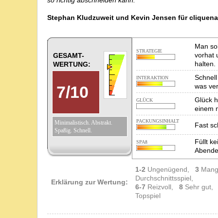
so richtig abschneiden kann.
Stephan Kludzuweit und Kevin Jensen für cliquen
Man so
STRATEGIE
vorhat 
GESAMT-
halten.
WERTUNG:
Schnel
INTERAKTION
was ver
7
/
10
Glück h
GLÜCK
einem n
PACKUNGSINHALT
Minimalistisch. Abstrakt.
Fast sc
Spaßig. Schnell.
Füllt k
SPAß
Abende
1-2
Ungenügend,
3
Mang
Durchschnittsspiel,
Erklärung zur Wertung:
6-7
Reizvoll,
8
Sehr gut
Topspiel