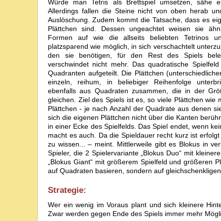
Würde man Tetris als Brettspiel umsetzen, sähe es
Allerdings fallen die Steine nicht von oben herab 
Auslöschung. Zudem kommt die Tatsache, dass es eige
Plättchen sind. Dessen ungeachtet weisen sie ähnl
Formen auf wie die allseits beliebten Tetrinos u
platzsparend wie möglich, in sich verschachtelt unterzu
den sie benötigen, für den Rest des Spiels bele
verschwindet nicht mehr. Das quadratische Spielfeld i
Quadranten aufgeteilt. Die Plättchen (unterschiedliche
einzeln, reihum, in beliebiger Reihenfolge unter
ebenfalls aus Quadraten zusammen, die in der Grö
gleichen. Ziel des Spiels ist es, so viele Plättchen wi
Plättchen - je nach Anzahl der Quadrate aus denen sie
sich die eigenen Plättchen nicht über die Kanten ber
in einer Ecke des Spielfelds. Das Spiel endet, wenn kei
macht es auch. Da die Spieldauer recht kurz ist erfol
zu wissen... – meint. Mittlerweile gibt es Blokus in 
Spieler, die 2 Spielervariante „Blokus Duo“ mit kleiner
„Blokus Giant“ mit größerem Spielfeld und größeren Pl
auf Quadraten basieren, sondern auf gleichschenkligen
Strategie:
Wer ein wenig im Voraus plant und sich kleinere Hinte
Zwar werden gegen Ende des Spiels immer mehr Möglichk