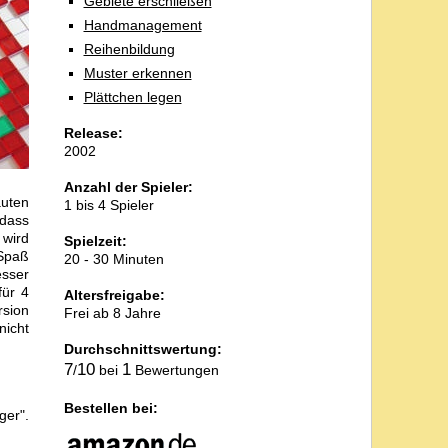
Gebiete erschließen
Handmanagement
Reihenbildung
Muster erkennen
Plättchen legen
Release:
2002
Anzahl der Spieler:
auten
1 bis 4 Spieler
 dass
 wird
Spielzeit:
 Spaß
20 - 30 Minuten
esser
für 4
Altersfreigabe:
rsion
Frei ab 8 Jahre
nicht
Durchschnittswertung:
7
10
1
/
bei
Bewertungen
Bestellen bei:
ger".