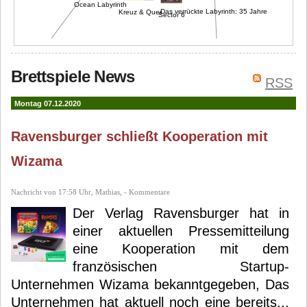
Ocean Labyrinth
Das verrückte Labyrinth: 35 Jahre
Kreuz & Quer
Sector 6
Brettspiele News
RSS
Das Labyrinth der Meister
Montag 07.12.2020
Die drei ???-Labyrinth Team Edition
Ravensburger schließt Kooperation mit
Wizama
Nachricht von 17:58 Uhr, Mathias, - Kommentare
Der Verlag Ravensburger hat in
einer aktuellen Pressemitteilung
eine Kooperation mit dem
französischen Startup-
Unternehmen Wizama bekanntgegeben, Das
Unternehmen hat aktuell noch eine bereits...