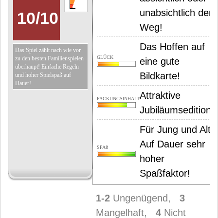
unabsichtlich den
10
/
10
Weg!
Das Hoffen auf
Das Spiel zählt nach wie vor
GLÜCK
zu den besten Familienspielen
eine gute
überhaupt! Einfache Regeln
Bildkarte!
und hoher Spielspaß auf
Dauer!
Attraktive
PACKUNGSINHALT
Jubiläumsedition!
Für Jung und Alt!
Auf Dauer sehr
SPAß
hoher
Spaßfaktor!
1-2
Ungenügend,
3
Mangelhaft,
4
Nicht