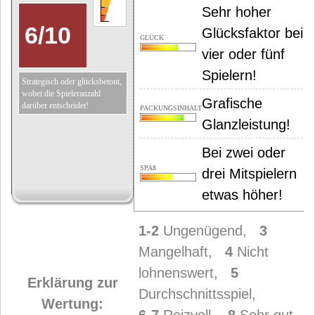
Sehr hoher
6
/
10
Glücksfaktor bei
GLÜCK
vier oder fünf
Spielern!
Strategisch oder glücksbetont,
wobei die Spieleranzahl
Grafische
darüber entscheidet!
PACKUNGSINHALT
Glanzleistung!
Bei zwei oder
SPAß
drei Mitspielern
etwas höher!
1-2
Ungenügend,
3
Mangelhaft,
4
Nicht
lohnenswert,
5
Erklärung zur
Durchschnittsspiel,
Wertung: