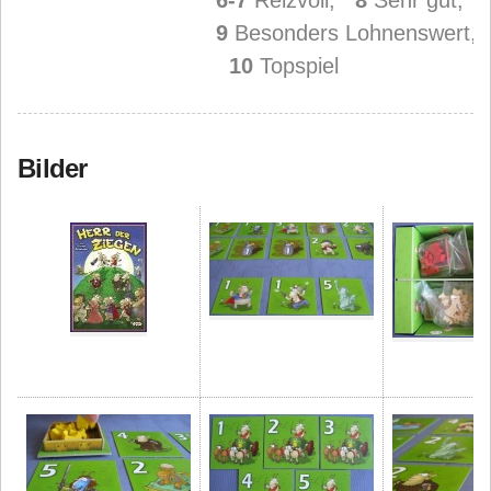
6-7
Reizvoll,
8
Sehr gut,
9
Besonders Lohnenswert,
10
Topspiel
Bilder