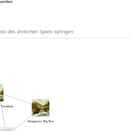
handen.
est des ähnlichen Spiels springen:
 Turukhan
Stroganov: Big Box