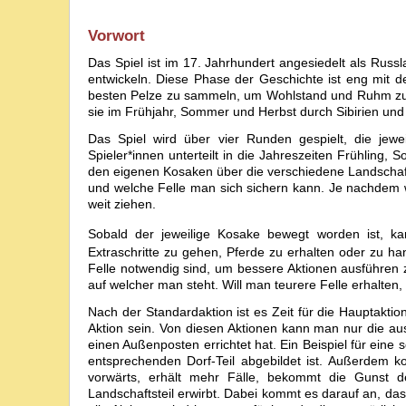
Vorwort
Das Spiel ist im 17. Jahrhundert angesiedelt als Rus
entwickeln. Diese Phase der Geschichte ist eng mit 
besten Pelze zu sammeln, um Wohlstand und Ruhm zu e
sie im Frühjahr, Sommer und Herbst durch Sibirien un
Das Spiel wird über vier Runden gespielt, die jewe
Spieler*innen unterteilt in die Jahreszeiten Frühling,
den eigenen Kosaken über die verschiedene Landschaft
und welche Felle man sich sichern kann. Je nachdem wi
weit ziehen.
Sobald der jeweilige Kosake bewegt worden ist, k
Extraschritte zu gehen, Pferde zu erhalten oder zu ha
Felle notwendig sind, um bessere Aktionen ausführen 
auf welcher man steht. Will man teurere Felle erhalten
Nach der Standardaktion ist es Zeit für die Hauptaktio
Aktion sein. Von diesen Aktionen kann man nur die a
einen Außenposten errichtet hat. Ein Beispiel für eine 
entsprechenden Dorf-Teil abgebildet ist. Außerdem 
vorwärts, erhält mehr Fälle, bekommt die Gunst 
Landschaftsteil erwirbt. Dabei kommt es darauf an, dass