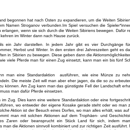
sland begonnen hat nach Osten zu expandieren, um die Weiten Sibirie
dem Namen Stroganov verbunden.Im Spiel versuchen die Spieler*inne
rlangen, wenn sie sich durch die Weiten Sibiriens bewegen. Dafür r
d kehren im Winter dann nach Hause zurück.
ils ein Jahr darstellen. In jedem Jahr gibt es vier Durchgänge fü
 Sommer, Herbst und Winter. In den ersten drei Jahreszeiten geht es d
en in Sibirien zu bewegen. Diese geben dann die Aktionsmöglichkeite
e viele Pferde man für einen Zug einsetzt, kann man ein bis fünf Sch
ann man eine Standardaktion
ausführen, wie eine Münze zu neh
ndeln. Die meiste Zeit will man aber eher jagen, da die so zu erbeut
zu können. Am Zug kann man das günstigste Fell der Landschaft erha
, muss man dafür Pferde einsetzen.
n im Zug. Dies kann eine weitere Standardaktion oder eine fortgeschri
usführen, wo entweder der eigene Kosake gerade steht oder wo man 
solche Aktion ist der Besuch eines Dorfes, wo man alles erhält, was au
kommt man mit solchen Aktionen auf dem Trophäen- und Geschichts
des Zaren oder beansprucht ein Stück Land für sich, indem man
 man die Aktionen sinnvoll kombiniert und zur richtigen Zeit ausführt. 