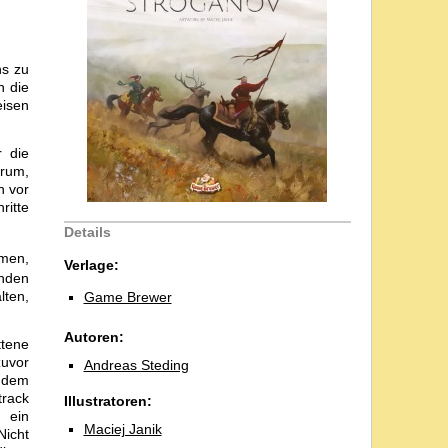
ns zu
n die
eisen
r die
arum,
n vor
ritte
Details
men,
Verlage:
enden
lten,
Game Brewer
Autoren:
ttene
zuvor
Andreas Steding
f dem
track
Illustratoren:
 ein
Maciej Janik
Nicht