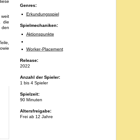
diese
Genres:
Erkundungsspiel
 weit
a die
Spielmechaniken:
n den
Aktionspunkte
eile,
sowie
Worker-Placement
Release:
2022
Anzahl der Spieler:
1 bis 4 Spieler
Spielzeit:
90 Minuten
Altersfreigabe:
Frei ab 12 Jahre