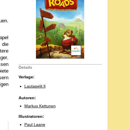
uen.
apel
 die
tere
ger.
ssen
Details
iete
Verlage:
sern
igen
Lautapelit.fi
Autoren:
Markus Kettunen
Illustratoren:
Paul Laane