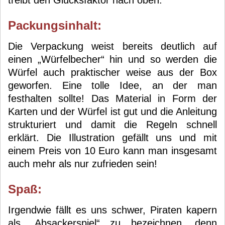
treibt den Glücksfaktor nach oben.
Packungsinhalt:
Die Verpackung weist bereits deutlich auf
einen „Würfelbecher“ hin und so werden die
Würfel auch praktischer weise aus der Box
geworfen. Eine tolle Idee, an der man
festhalten sollte! Das Material in Form der
Karten und der Würfel ist gut und die Anleitung
strukturiert und damit die Regeln schnell
erklärt. Die Illustration gefällt uns und mit
einem Preis von 10 Euro kann man insgesamt
auch mehr als nur zufrieden sein!
Spaß:
Irgendwie fällt es uns schwer, Piraten kapern
als „Absackerspiel“ zu bezeichnen, denn