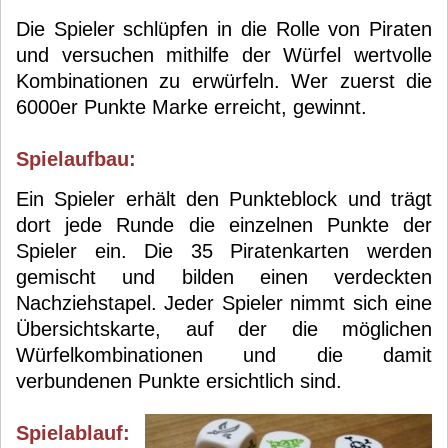
Die Spieler schlüpfen in die Rolle von Piraten
und versuchen mithilfe der Würfel wertvolle
Kombinationen zu erwürfeln. Wer zuerst die
6000er Punkte Marke erreicht, gewinnt.
Spielaufbau:
Ein Spieler erhält den Punkteblock und trägt
dort jede Runde die einzelnen Punkte der
Spieler ein. Die 35 Piratenkarten werden
gemischt und bilden einen verdeckten
Nachziehstapel. Jeder Spieler nimmt sich eine
Übersichtskarte, auf der die möglichen
Würfelkombinationen und die damit
verbundenen Punkte ersichtlich sind.
Spielablauf: