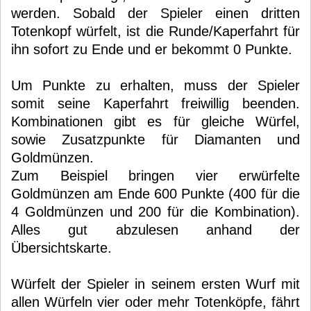
werden. Sobald der Spieler einen dritten
Totenkopf würfelt, ist die Runde/Kaperfahrt für
ihn sofort zu Ende und er bekommt 0 Punkte.
Um Punkte zu erhalten, muss der Spieler
somit seine Kaperfahrt freiwillig beenden.
Kombinationen gibt es für gleiche Würfel,
sowie Zusatzpunkte für Diamanten und
Goldmünzen.
Zum Beispiel bringen vier erwürfelte
Goldmünzen am Ende 600 Punkte (400 für die
4 Goldmünzen und 200 für die Kombination).
Alles gut abzulesen anhand der
Übersichtskarte.
Würfelt der Spieler in seinem ersten Wurf mit
allen Würfeln vier oder mehr Totenköpfe, fährt