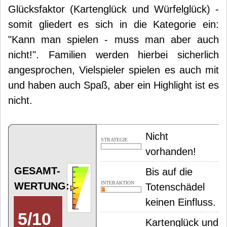
Glücksfaktor (Kartenglück und Würfelglück) -
somit gliedert es sich in die Kategorie ein:
"Kann man spielen - muss man aber auch
nicht!". Familien werden hierbei sicherlich
angesprochen, Vielspieler spielen es auch mit
und haben auch Spaß, aber ein Highlight ist es
nicht.
Nicht
STRATEGIE
vorhanden!
GESAMT-
Bis auf die
INTERAKTION
WERTUNG:
Totenschädel
keinen Einfluss.
5
/
10
Kartenglück und