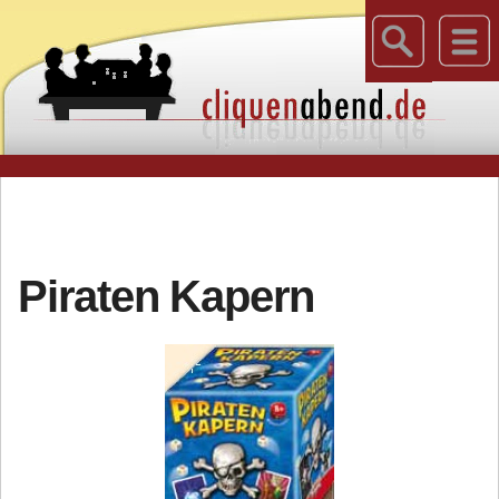
Piraten Kapern