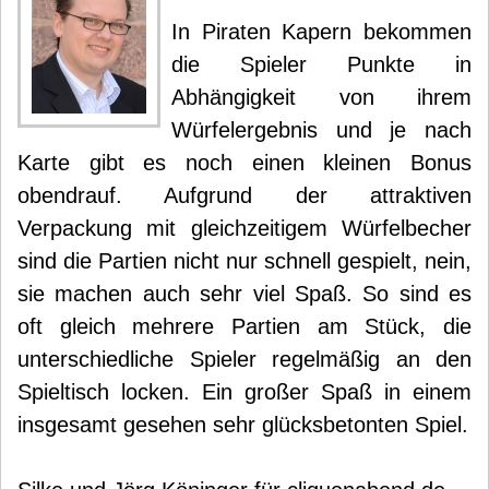
In Piraten Kapern bekommen
die Spieler Punkte in
Abhängigkeit von ihrem
Würfelergebnis und je nach
Karte gibt es noch einen kleinen Bonus
obendrauf. Aufgrund der attraktiven
Verpackung mit gleichzeitigem Würfelbecher
sind die Partien nicht nur schnell gespielt, nein,
sie machen auch sehr viel Spaß. So sind es
oft gleich mehrere Partien am Stück, die
unterschiedliche Spieler regelmäßig an den
Spieltisch locken. Ein großer Spaß in einem
insgesamt gesehen sehr glücksbetonten Spiel.