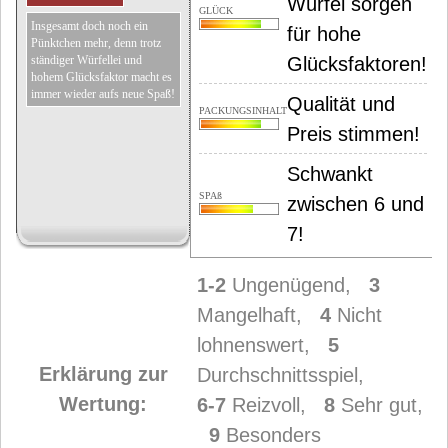
Würfel sorgen
GLÜCK
Insgesamt doch noch ein
für hohe
Pünktchen mehr, denn trotz
ständiger Würfellei und
Glücksfaktoren!
hohem Glücksfaktor macht es
immer wieder aufs neue Spaß!
Qualität und
PACKUNGSINHALT
Preis stimmen!
Schwankt
SPAß
zwischen 6 und
7!
1-2
Ungenügend,
3
Mangelhaft,
4
Nicht
lohnenswert,
5
Erklärung zur
Durchschnittsspiel,
Wertung:
6-7
Reizvoll,
8
Sehr gut,
9
Besonders