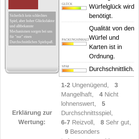
GLÜCK
Würfelglück wird
benötigt.
Sicherlich kein schlechtes
Spiel, aber hoher Glücksfaktor
und alltbekannte
Qualität von den
Mechanismen sorgen bei uns
Würfel und
für "nur" einen
PACKUNGSINHALT
Durchschnittlichen Spielspaß.
Karten ist in
Ordnung.
SPAß
Durchschnittlich.
1-2
Ungenügend,
3
Mangelhaft,
4
Nicht
lohnenswert,
5
Erklärung zur
Durchschnittsspiel,
Wertung:
6-7
Reizvoll,
8
Sehr gut,
9
Besonders