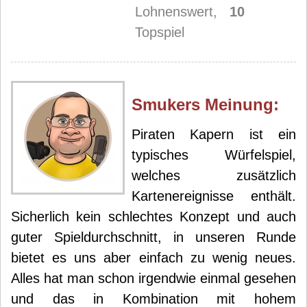
Lohnenswert,
10
Topspiel
Smuker
s Meinung:
Piraten Kapern ist ein
typisches Würfelspiel,
welches zusätzlich
Kartenereignisse enthält.
Sicherlich kein schlechtes Konzept und auch
guter Spieldurchschnitt, in unseren Runde
bietet es uns aber einfach zu wenig neues.
Alles hat man schon irgendwie einmal gesehen
und das in Kombination mit hohem