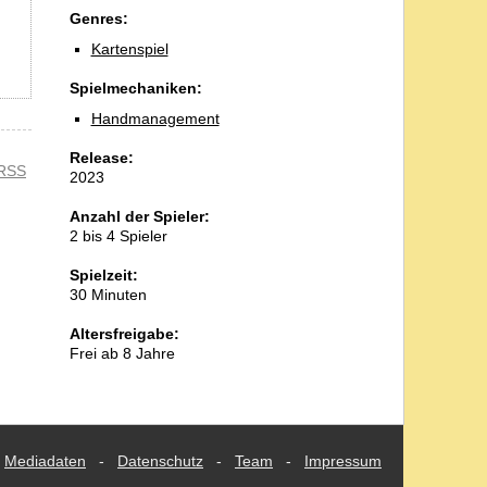
Genres:
Kartenspiel
Spielmechaniken:
Handmanagement
Release:
RSS
2023
Anzahl der Spieler:
2 bis 4 Spieler
Spielzeit:
30 Minuten
Altersfreigabe:
Frei ab 8 Jahre
Mediadaten
-
Datenschutz
-
Team
-
Impressum