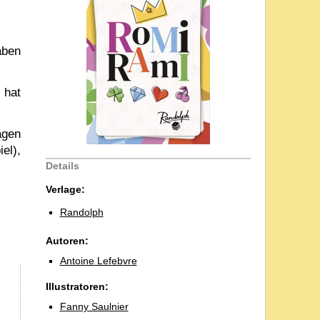
aben
 hat
ägen
el),
Details
Verlage:
Randolph
Autoren:
Antoine Lefebvre
Illustratoren:
Fanny Saulnier