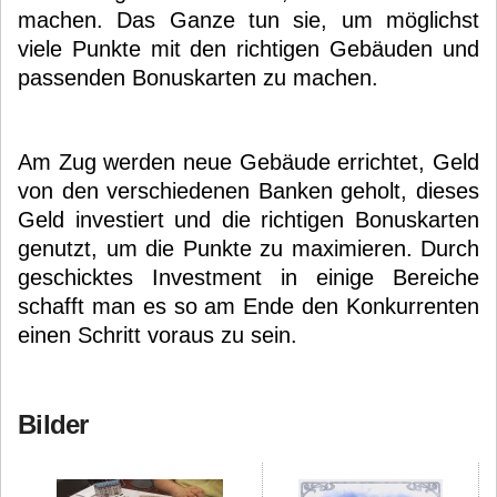
machen. Das Ganze tun sie, um möglichst
viele Punkte mit den richtigen Gebäuden und
passenden Bonuskarten zu machen.
Am Zug werden neue Gebäude errichtet, Geld
von den verschiedenen Banken geholt, dieses
Geld investiert und die richtigen Bonuskarten
genutzt, um die Punkte zu maximieren. Durch
geschicktes Investment in einige Bereiche
schafft man es so am Ende den Konkurrenten
einen Schritt voraus zu sein.
Bilder