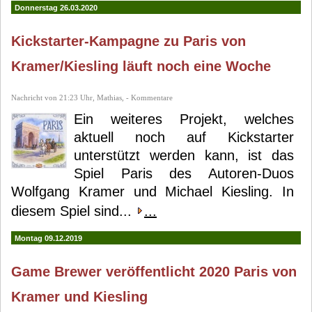
Donnerstag 26.03.2020
Kickstarter-Kampagne zu Paris von
Kramer/Kiesling läuft noch eine Woche
Nachricht von 21:23 Uhr, Mathias, - Kommentare
Ein weiteres Projekt, welches
aktuell noch auf Kickstarter
unterstützt werden kann, ist das
Spiel Paris des Autoren-Duos
Wolfgang Kramer und Michael Kiesling. In
diesem Spiel sind...
...
Montag 09.12.2019
Game Brewer veröffentlicht 2020 Paris von
Kramer und Kiesling