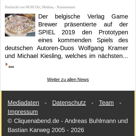
Nachricht von 08:00 Uhr, Mathias, - Kommentare
Der belgische Verlag Game
Brewer präsentierte auf der
SPIEL 2019 den Prototypen
eines kommenden Spiels des
deutschen Autoren-Duos Wolfgang Kramer
und Michael Kiesling, welches im nächsten...
...
Weiter zu allen News
Mediadaten
-
Datenschutz
-
Team
-
Impressum
© Cliquenabend.de - Andreas Buhlmann und
Bastian Karweg 2005 - 2026