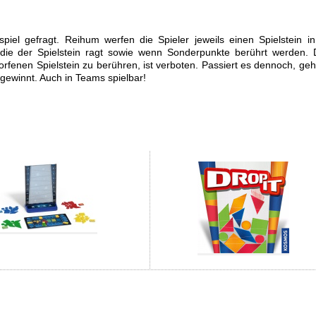
spiel gefragt. Reihum werfen die Spieler jeweils einen Spielstein i
n die der Spielstein ragt sowie wenn Sonderpunkte berührt werden.
fenen Spielstein zu berühren, ist verboten. Passiert es dennoch, geh
gewinnt. Auch in Teams spielbar!