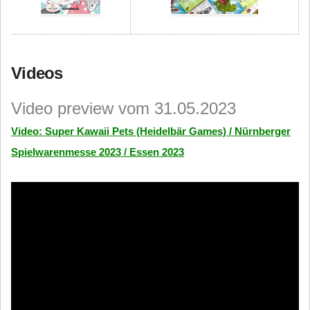
Videos
Video preview vom 31.05.2023
Video: Super Kawaii Pets (Heidelbär Games) / Nürnberger
Spielwarenmesse 2023 / Essen 2023