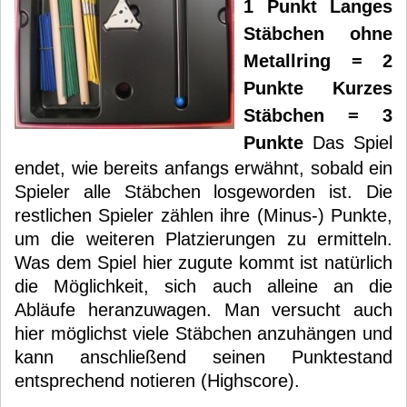
1 Punkt Langes
Stäbchen ohne
Metallring = 2
Punkte Kurzes
Stäbchen = 3
Punkte
Das Spiel
endet, wie bereits anfangs erwähnt, sobald ein
Spieler alle Stäbchen losgeworden ist. Die
restlichen Spieler zählen ihre (Minus-) Punkte,
um die weiteren Platzierungen zu ermitteln.
Was dem Spiel hier zugute kommt ist natürlich
die Möglichkeit, sich auch alleine an die
Abläufe heranzuwagen. Man versucht auch
hier möglichst viele Stäbchen anzuhängen und
kann anschließend seinen Punktestand
entsprechend notieren (Highscore).