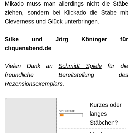
Mikado muss man allerdings nicht die Stäbe
ziehen, sondern bei Klickado die Stäbe mit
Cleverness und Glück unterbringen.
Silke und Jörg Köninger für
cliquenabend.de
Vielen Dank an
Schmidt Spiele
für die
freundliche Bereitstellung des
Rezensionsexemplars.
Kurzes oder
STRATEGIE
langes
Stäbchen?