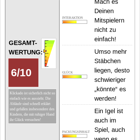
Mach es
Deinen
INTERAKTION
Mitspielern
nicht zu
einfach!
GESAMT-
Umso mehr
WERTUNG:
Stäbchen
6
/
10
liegen, desto
GLÜCK
schwieriger
„könnte“ es
Klickado ist sicherlich nicht so
werden!
einfach wie es aussieht. Die
Abläufe sind schnell erklärt
und gefallen insbesondere den
Ein Igel ist
Kindern, die mit ruhiger Hand
auch im
ihr Glück versuchen!
Spiel, auch
PACKUNGSINHALT
wenn es