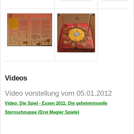
Videos
Video vorstellung vom 05.01.2012
Video: Die Spiel - Essen 2011: Die geheimnisvolle
Sternschnuppe (Drei Magier Spiele)