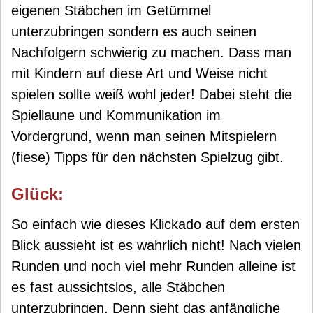
eigenen Stäbchen im Getümmel
unterzubringen sondern es auch seinen
Nachfolgern schwierig zu machen. Dass man
mit Kindern auf diese Art und Weise nicht
spielen sollte weiß wohl jeder! Dabei steht die
Spiellaune und Kommunikation im
Vordergrund, wenn man seinen Mitspielern
(fiese) Tipps für den nächsten Spielzug gibt.
Glück:
So einfach wie dieses Klickado auf dem ersten
Blick aussieht ist es wahrlich nicht! Nach vielen
Runden und noch viel mehr Runden alleine ist
es fast aussichtslos, alle Stäbchen
unterzubringen. Denn sieht das anfängliche