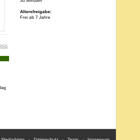
30 Minuten
Altersfreigabe:
Frei ab 7 Jahre
RSS
lag
Mediadaten
-
Datenschutz
-
Team
-
Impressum