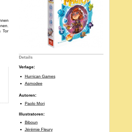
innen
nnen.
s Tor
Details
Verlage:
Hurrican Games
Asmodee
Autoren:
Paolo Mori
Illustratoren:
Biboun
Jérémie Fleury