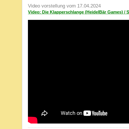
Video vorstellung vom 17.04.2024
Video: Die Klapperschlange (HeidelBär Games) /