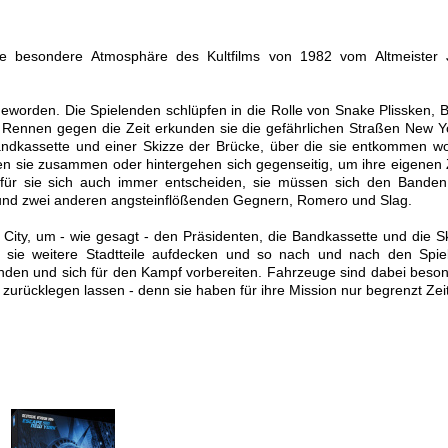
ie besondere Atmosphäre des Kultfilms von 1982 vom Altmeister
worden. Die Spielenden schlüpfen in die Rolle von Snake Plissken, B
 Rennen gegen die Zeit erkunden sie die gefährlichen Straßen New Y
ndkassette und einer Skizze der Brücke, über die sie entkommen wo
ten sie zusammen oder hintergehen sich gegenseitig, um ihre eigenen 
ofür sie sich auch immer entscheiden, sie müssen sich den Bande
nd zwei anderen angsteinflößenden Gegnern, Romero und Slag.
ity, um - wie gesagt - den Präsidenten, die Bandkassette und die S
 sie weitere Stadtteile aufdecken und so nach und nach den Spie
inden und sich für den Kampf vorbereiten. Fahrzeuge sind dabei beso
n zurücklegen lassen - denn sie haben für ihre Mission nur begrenzt Zeit