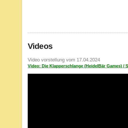
Videos
Video vorstellung vom 17.04.2024
Video: Die Klapperschlange (HeidelBär Games) /