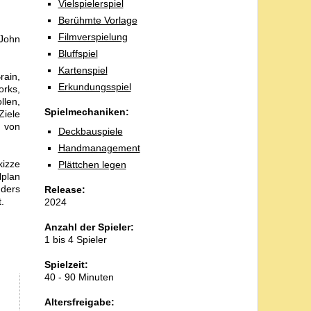
Vielspielerspiel
Berühmte Vorlage
Filmverspielung
 John
Bluffspiel
Kartenspiel
rain,
Erkundungsspiel
orks,
llen,
Spielmechaniken:
Ziele
n von
Deckbauspiele
Handmanagement
kizze
Plättchen legen
lplan
nders
Release:
.
2024
Anzahl der Spieler:
1 bis 4 Spieler
Spielzeit:
40 - 90 Minuten
Altersfreigabe: