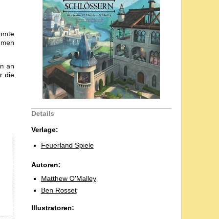
ühmte
ammen
en an
r die
Details
Verlage:
Feuerland Spiele
Autoren:
Matthew O'Malley
Ben Rosset
Illustratoren: