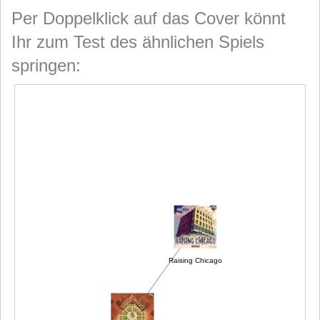
Per Doppelklick auf das Cover könnt
Ihr zum Test des ähnlichen Spiels
springen:
Raising Chicago