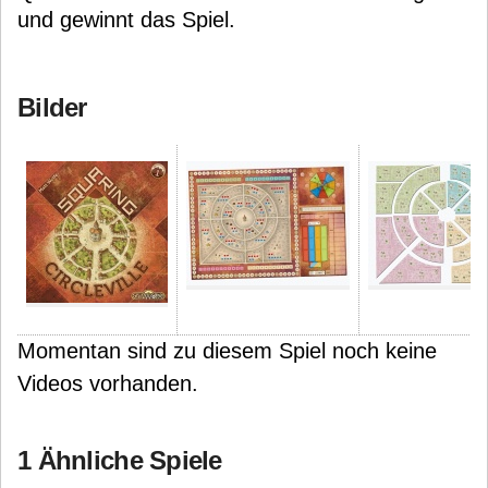
und gewinnt das Spiel.
Bilder
Momentan sind zu diesem Spiel noch keine
Videos vorhanden.
1 Ähnliche Spiele