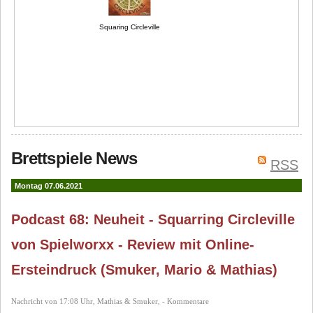
Squaring Circleville
Brettspiele News
RSS
Montag 07.06.2021
Podcast 68: Neuheit - Squarring Circleville
von Spielworxx - Review mit Online-
Ersteindruck (Smuker, Mario & Mathias)
Nachricht von 17:08 Uhr, Mathias & Smuker, - Kommentare