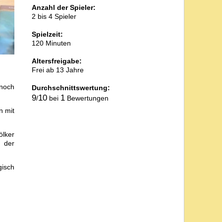
Anzahl der Spieler:
2 bis 4 Spieler
Spielzeit:
120 Minuten
Altersfreigabe:
Frei ab 13 Jahre
 noch
Durchschnittswertung:
9
10
1
/
bei
Bewertungen
n mit
ölker
d der
gisch