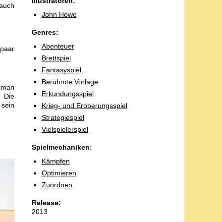
Illustratoren:
 auch
John Howe
Genres:
Abenteuer
 paar
Brettspiel
Fantasyspiel
Berühmte Vorlage
n man
Erkundungsspiel
. Die
 sein
Krieg- und Eroberungsspiel
Strategiespiel
Vielspielerspiel
Spielmechaniken:
Kämpfen
Optimieren
Zuordnen
Release:
2013