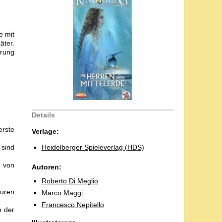
e mit
äter.
erung
Details
rste
Verlage:
 sind
Heidelberger Spieleverlag (HDS)
g von
Autoren:
Roberto Di Meglio
guren
Marco Maggi
Francesco Nepitello
n der