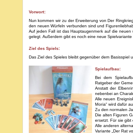
Vorwort:
Nun kommen wir zu der Erweiterung von Der Ringkrieg 
den neuen Würfeln verbunden sind und Figurenliebhabe
Auf jeden Fall ist das Hauptaugenmerk auf die neuen 
gelegt. Außerdem gibt es noch eine neue Spielvariante
Ziel des Spiels:
Das Ziel des Spieles bleibt gegenüber dem Basisspiel 
Spielaufbau:
Bei dem Spielaufb
Ratgeber der Gemein
Anstatt der Elbenr
nebenbei an Charakt
Alle neuen Ereigni
Moria“ wird dafür 
Zu den normalen Ja
Die alten Figuren 
ersetzt. Für sie gib
Alle anderen altern
Variante „Der Rat v