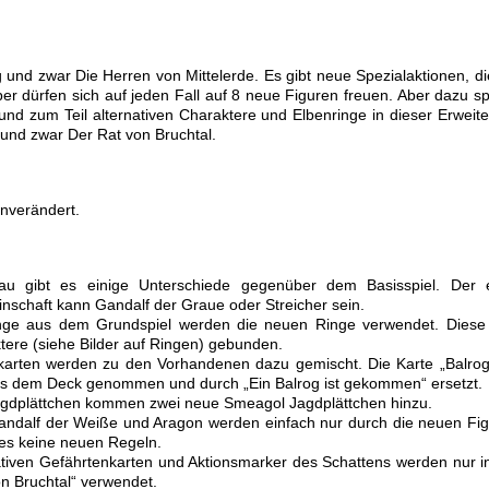
und zwar Die Herren von Mittelerde. Es gibt neue Spezialaktionen, di
r dürfen sich auf jeden Fall auf 8 neue Figuren freuen. Aber dazu sp
und zum Teil alternativen Charaktere und Elbenringe in dieser Erweit
 und zwar Der Rat von Bruchtal.
unverändert.
au gibt es einige Unterschiede gegenüber dem Basisspiel. Der e
schaft kann Gandalf der Graue oder Streicher sein.
inge aus dem Grundspiel werden die neuen Ringe verwendet. Diese
ere (siehe Bilder auf Ringen) gebunden.
skarten werden zu den Vorhandenen dazu gemischt. Die Karte „Balro
aus dem Deck genommen und durch „Ein Balrog ist gekommen“ ersetzt.
gdplättchen kommen zwei neue Smeagol Jagdplättchen hinzu.
Gandalf der Weiße und Aragon werden einfach nur durch die neuen Fi
t es keine neuen Regeln.
ativen Gefährtenkarten und Aktionsmarker des Schattens werden nur i
on Bruchtal“ verwendet.