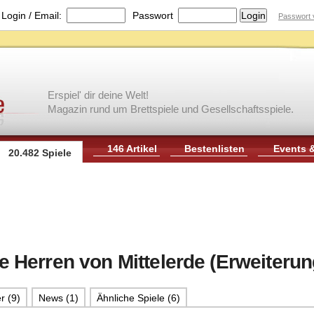
|
Login / Email:
Passwort
Passwort 
Erspiel' dir deine Welt!
Magazin rund um Brettspiele und Gesellschaftsspiele.
146 Artikel
Bestenlisten
Events 
20.482 Spiele
ie Herren von Mittelerde (Erweiterun
r (9)
News (1)
Ähnliche Spiele (6)