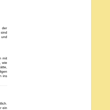
r der
sind
r und
m mit
, wie
ätte,
ligen
n ins
lich.
r ein