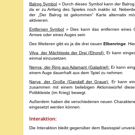
Balrog Symbol
= Durch dieses Symbol kann der Balrog 
da er zu Anfang des Spieles noch inaktiv ist. Nebenbe
der „Der Balrog ist gekommen“ Karte alternativ mö
aktivieren.
Entfernen Symbol
= Dies kann das entfernen eines C
Armee oder eines Auges sein
Des Weiteren gibt es ja die drei neuen
Elbenringe
. Hi
Vilya, der Mächtigste der Drei (Elrond):
Er kann einges
einmal einzusetzen.
Nenya, der Ring aus Adamant (Galadriel):
Er kann eing
einem Auge dauerhaft aus dem Spiel zu nehmen.
Narya, der Große (Gandalf der Graue):
Er kann eing
zusammen mit einem beliebigen Aktionswürfel diese 
Politikleiste (im Krieg) bewegt.
Außerdem haben die verschiedenen neuen Charaktere u
eingesetzt werden können.
Interaktion:
Die Interaktion bleibt gegenüber dem Basisspiel unverä