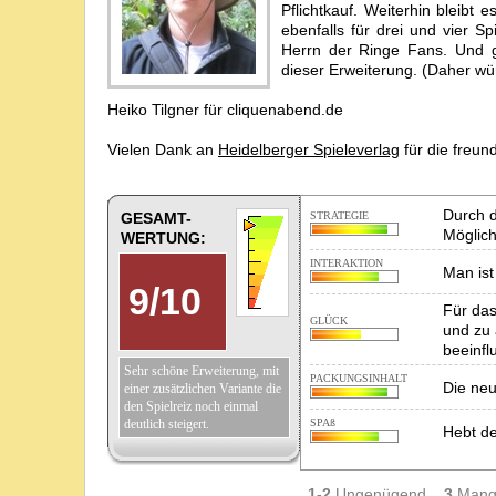
Pflichtkauf. Weiterhin bleibt
ebenfalls für drei und vier Sp
Herrn der Ringe Fans. Und ge
dieser Erweiterung. (Daher wü
Heiko Tilgner für cliquenabend.de
Vielen Dank an
Heidelberger Spieleverlag
für die freun
Durch d
GESAMT-
STRATEGIE
Möglich
WERTUNG:
INTERAKTION
Man ist
9
/
10
Für das
GLÜCK
und zu 
beeinfl
Sehr schöne Erweiterung, mit
PACKUNGSINHALT
Die neu
einer zusätzlichen Variante die
den Spielreiz noch einmal
deutlich steigert.
SPAß
Hebt de
1-2
Ungenügend,
3
Mang