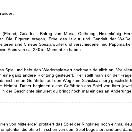
rändert.
n (Elrond, Galadriel, Balrog von Moria, Gothmog, Hexenkönig Her
. Die Figuren Aragon, Erbe des Isildur und Gandalf der Weiße 
eiteren sind 5 neue Spezialwürfel und verschiedene neu Pappmarke
r eine Preis von ca. 23€ im Moment zu haben.
as Spiel und hebt den Wiederspielwert nochmals deutlich an. Vor alle
n eine ganz andere Richtung gesteuert. Hier stellt man sich der Frage
nds nicht neun Gefährten auf den Weg zum Schicksalsberg geschickt h
e Heimat. Daher beginnen diese Gefährten das Spiel von ihrer jewei
 in der Geschichte simuliert du bringt noch mal einiges an Änderunge
ren von Mittelerde“ profitiert das Spiel der Ringkrieg noch einmal deut
zu empfehlen die ohne hin schon von dem Spiel begeistert sind und dahe