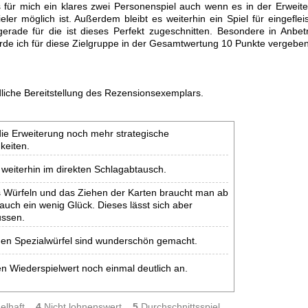
 es für mich ein klares zwei Personenspiel auch wenn es in der Erweit
ieler möglich ist. Außerdem bleibt es weiterhin ein Spiel für eingeflei
rade für die ist dieses Perfekt zugeschnitten. Besondere in Anbet
rde ich für diese Zielgruppe in der Gesamtwertung 10 Punkte vergeben
dliche Bereitstellung des Rezensionsexemplars.
ie Erweiterung noch mehr strategische
keiten.
 weiterhin im direkten Schlagabtausch.
 Würfeln und das Ziehen der Karten braucht man ab
auch ein wenig Glück. Dieses lässt sich aber
ussen.
en Spezialwürfel sind wunderschön gemacht.
n Wiederspielwert noch einmal deutlich an.
elhaft,
4
Nicht lohnenswert,
5
Durchschnittsspiel,