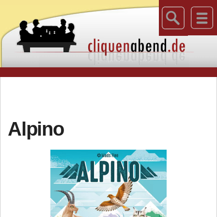
Alpino