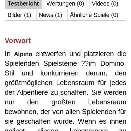
Testbericht
Wertungen (0)
Videos (0)
Bilder (1)
News (1)
Ähnliche Spiele (0)
Vorwort
In
entwerfen und platzieren die
Alpino
Spielenden Spielsteine ??im Domino-
Stil und konkurrieren darum, den
größtmöglichen Lebensraum für jedes
der Alpentiere zu schaffen. Sie werden
nur den größten Lebensraum
bewohnen, der von allen Spielenden für
sie geschaffen wurde. Wenn es ihnen
gelingt, diesen Lebensraum zu