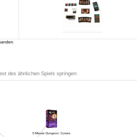
handen.
est des ähnlichen Spiels springen:
5-Minute Dungeon: Curses