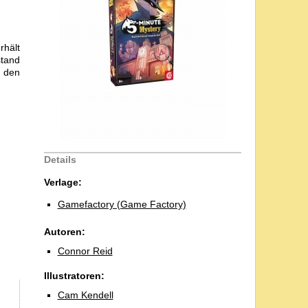
rhält
stand
l den
Details
Verlage:
Gamefactory (Game Factory)
Autoren:
Connor Reid
Illustratoren:
Cam Kendell