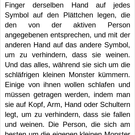
Finger derselben Hand auf jedes
Symbol auf den Plättchen legen, die
den von der aktiven Person
angegebenen entsprechen, und mit der
anderen Hand auf das andere Symbol,
um zu verhindern, dass sie weinen.
Und das alles, während sie sich um die
schläfrigen kleinen Monster kümmern.
Einige von ihnen wollen schlafen und
müssen getragen werden, indem man
sie auf Kopf, Arm, Hand oder Schultern
legt, um zu verhindern, dass sie fallen
und weinen.
Die Person, die sich am
besten um die eigenen kleinen Monster