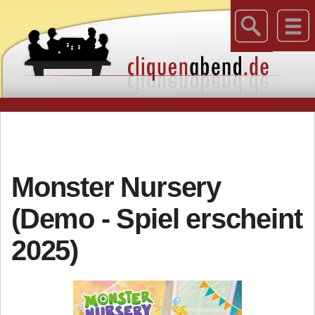
Monster Nursery
(Demo - Spiel erscheint
2025)