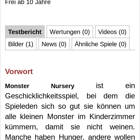
Frei ab 10 Jahre
Testbericht
Wertungen (0)
Videos (0)
Bilder (1)
News (0)
Ähnliche Spiele (0)
Vorwort
ist ein
Monster Nursery
Geschicklichkeitsspiel, bei dem die
Spieleden sich so gut sie können um
alle kleinen Monster im Kinderzimmer
kümmern, damit sie nicht weinen.
Manche haben Hunger, andere wollen