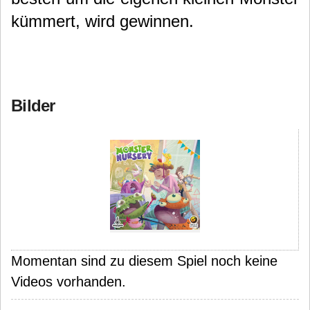
kümmert, wird gewinnen.
Bilder
Momentan sind zu diesem Spiel noch keine
Videos vorhanden.